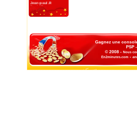
Jean-paul .R
David T.
Sophie T.
Julie G.
Nicolas P.
Raoul K.
Alex G.
Sophie L.
Jean D.
Gilles F.
Gagnez une console 
Manu R.
PSP -
Jacques N.
© 2008 -
Nous co
-
En2minutes.com
an