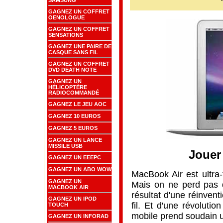
GAGNEZ UN COFFRET
OENOLOGUE
GAGNEZ UN COFFRET
SENSATIONS
GAGNEZ UNE PAIRE DE
CASQUE SANS FIL
GAGNEZ UN COFFRET
DVD DEATH NOTE
GAGNEZ UN
HÉLICOPTÈRE
RADIOCOMMANDÉ
GAGNEZ LE JEU AOC
GAGNEZ 10 EUROS
GAGNEZ 5 EUROS
GAGNEZ UN LANCE
MISSILE USB
Jouer
GAGNEZ UN EEEPC
GAGNEZ UN ABO WOW
MacBook Air est ultra-fi
GAGNEZ UN
Mais on ne perd pas d
MACBOOK AIR
résultat d'une réinven
GAGNEZ UN IPOD
fil. Et d'une révoluti
TOUCH
mobile prend soudain 
GAGNEZ UN INFORAD