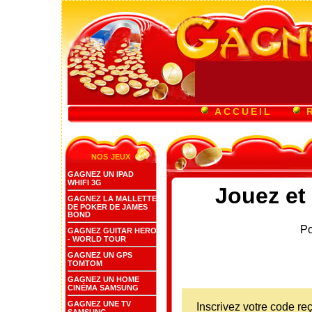
ACCUEIL
nos jeux
GAGNEZ UN IPAD
WHIFI 3G
Jouez et
GAGNEZ LA MALLETTE
DE POKER DE JAMES
BOND
Po
GAGNEZ GUITAR HERO
- WORLD TOUR
GAGNEZ UN GPS
TOMTOM
GAGNEZ UN HOME
CINÉMA SAMSUNG
GAGNEZ UNE TV
Inscrivez votre code re
SAMSUNG