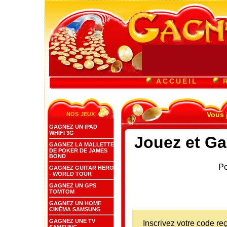
ACCUEIL
nos jeux
Vous 
GAGNEZ UN IPAD
WHIFI 3G
Jouez et Ga
GAGNEZ LA MALLETTE
DE POKER DE JAMES
BOND
Po
GAGNEZ GUITAR HERO
- WORLD TOUR
GAGNEZ UN GPS
TOMTOM
GAGNEZ UN HOME
CINÉMA SAMSUNG
GAGNEZ UNE TV
Inscrivez votre code re
SAMSUNG