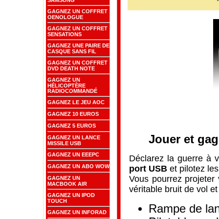
GAGNEZ UN COFFRET
OENOLOGUE
GAGNEZ UN COFFRET
SENSATIONS
GAGNEZ UNE PAIRE DE
CASQUE SANS FIL
GAGNEZ UN COFFRET
DVD DEATH NOTE
GAGNEZ UN
HÉLICOPTÈRE
RADIOCOMMANDÉ
GAGNEZ LE JEU AOC
GAGNEZ 10 EUROS
GAGNEZ 5 EUROS
Jouer et gag
GAGNEZ UN LANCE
MISSILE USB
GAGNEZ UN EEEPC
Déclarez la guerre à 
GAGNEZ UN ABO WOW
port USB
et pilotez le
Vous pourrez projeter 
GAGNEZ UN
MACBOOK AIR
véritable bruit de vol e
GAGNEZ UN IPOD
TOUCH
Rampe de lan
GAGNEZ UN INFORAD