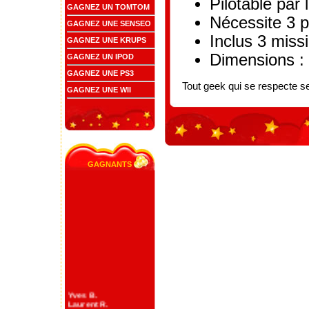
Pilotable par 
GAGNEZ UN TOMTOM
Nécessite 3 p
GAGNEZ UNE SENSEO
Inclus 3 miss
GAGNEZ UNE KRUPS
Dimensions :
GAGNEZ UN IPOD
GAGNEZ UNE PS3
Tout geek qui se respecte se 
GAGNEZ UNE WII
gagnants
Yves B.
Laurent R.