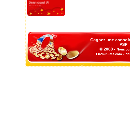
Jean-paul .R
David T.
Sophie T.
Julie G.
Nicolas P.
Raoul K.
Alex G.
Sophie L.
Jean D.
Gilles F.
Gagnez une console 
Manu R.
PSP -
Jacques N.
© 2008 -
Nous co
-
En2minutes.com
an