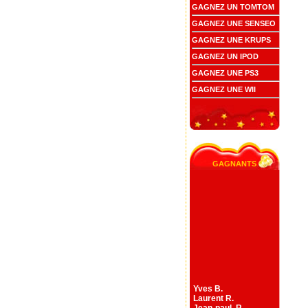
GAGNEZ UN TOMTOM
GAGNEZ UNE SENSEO
GAGNEZ UNE KRUPS
GAGNEZ UN IPOD
GAGNEZ UNE PS3
GAGNEZ UNE WII
gagnants
Yves B.
Laurent R.
Jean-paul .R